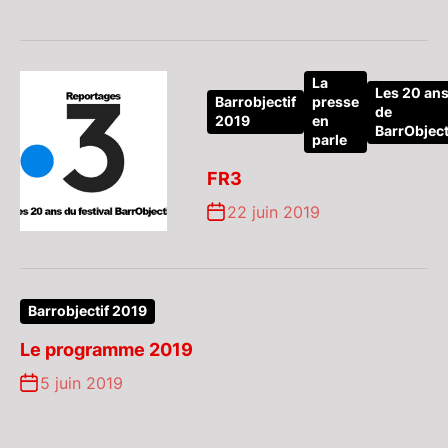
La
Les 20 an
Barrobjectif
presse
de
2019
en
BarrObject
parle
FR3
22 juin 2019
Barrobjectif 2019
Le programme 2019
5 juin 2019