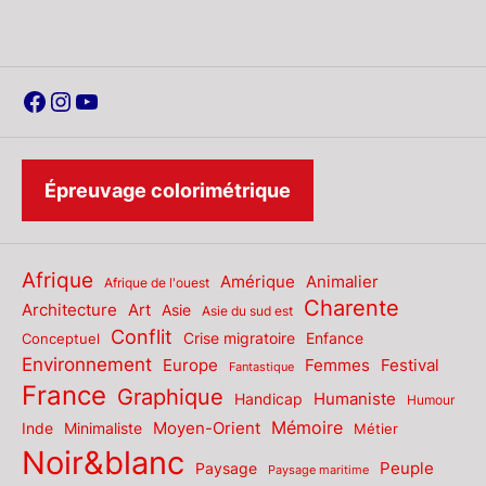
Facebook
Instagram
YouTube
Épreuvage colorimétrique
Afrique
Amérique
Animalier
Afrique de l'ouest
Charente
Architecture
Art
Asie
Asie du sud est
Conflit
Enfance
Conceptuel
Crise migratoire
Environnement
Europe
Femmes
Festival
Fantastique
France
Graphique
Humaniste
Handicap
Humour
Mémoire
Moyen-Orient
Inde
Minimaliste
Métier
Noir&blanc
Paysage
Peuple
Paysage maritime