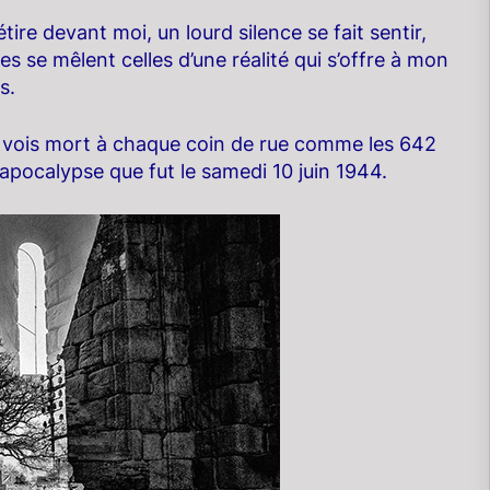
étire devant moi, un lourd silence se fait sentir,
s se mêlent celles d’une réalité qui s’offre à mon
s.
 me vois mort à chaque coin de rue comme les 642
apocalypse que fut le samedi 10 juin 1944.