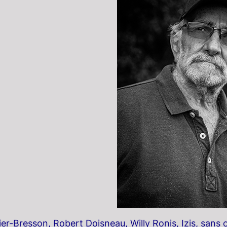
ier-Bresson, Robert Doisneau, Willy Ronis, Izis, sans 