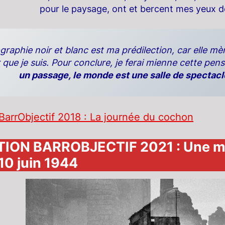
pour le paysage, ont et bercent mes yeux d
raphie noir et blanc est ma prédilection, car elle mène
 que je suis. Pour conclure, je ferai mienne cette p
un passage,
le monde est une salle de spectacle
BarrObjectif 2018 : La journée du cochon
ION BARROBJECTIF 2021 : Une mém
10 juin 1944