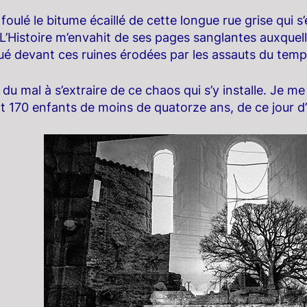
 foulé le bitume écaillé de cette longue rue grise qui s’
L’Histoire m’envahit de ses pages sanglantes auxquelle
ué devant ces ruines érodées par les assauts du temp
 du mal à s’extraire de ce chaos qui s’y installe. Je
t 170 enfants de moins de quatorze ans, de ce jour d’