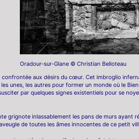
Oradour-sur-Glane © Christian Belloteau
st confrontée aux désirs du cœur. Cet imbroglio infer
les unes, les autres pour former un monde où le Bien e
usciter par quelques signes existentiels pour se noyer
te grignote inlassablement les pans de murs ayant rési
aveugle de toutes les âmes innocentes de ce petit vill