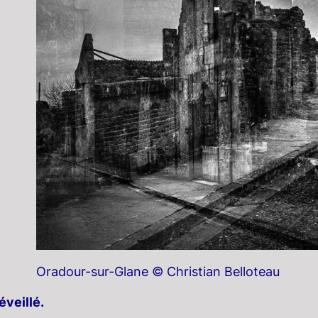
Oradour-sur-Glane © Christian Belloteau
veillé.