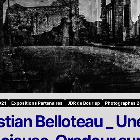
021
Expositions Partenaires
JDR de Bourisp
Photographes 2
stian Belloteau _ U