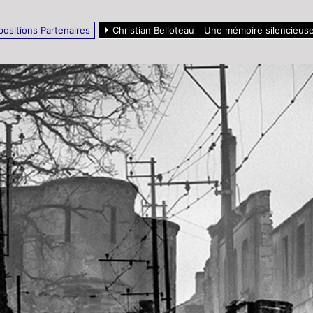
positions Partenaires
Christian Belloteau _ Une mémoire silencieuse