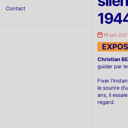
sile
menu
Contact
194
19 juin 202
..
EXPOS
Christian 
guider par l
Fixer l’inst
le sourire d’
ans, il essai
regard.