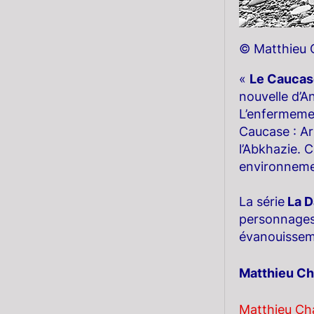
© Matthieu 
«
Le Caucas
nouvelle d’A
L’enfermemen
Caucase : Ar
l’Abkhazie. 
environnemen
La série
La D
personnages 
évanouisseme
Matthieu Ch
Matthieu Ch