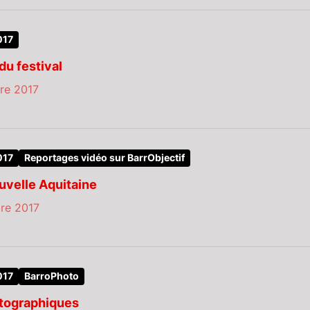
017
u festival
re 2017
017
Reportages vidéo sur BarrObjectif
uvelle Aquitaine
re 2017
017
BarroPhoto
otographiques