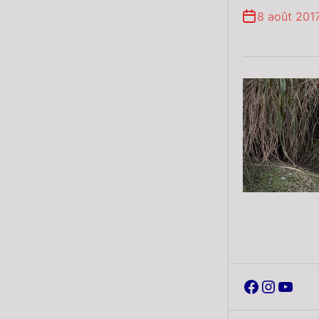
8 août 201
Faceboo
Instag
YouT