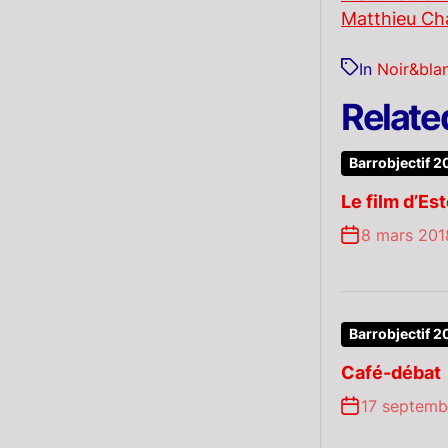
Matthieu Cha
In
Noir&bla
Relate
Barrobjectif 2
Le film d’Est
8 mars 201
Barrobjectif 2
Café-débat
17 septemb