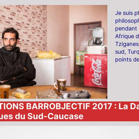
Je suis 
philosoph
pendant q
Afrique d
Tziganes
sud, Turq
points de
IONS BARROBJECTIF 2017 : La Dame
ues du Sud-Caucase