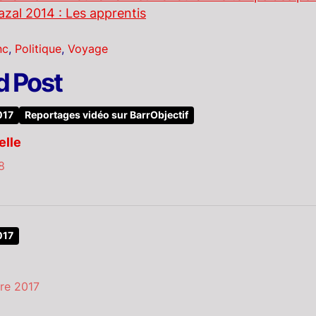
zal 2014 : Les apprentis
nc
,
Politique
,
Voyage
d Post
017
Reportages vidéo sur BarrObjectif
elle
8
017
re 2017