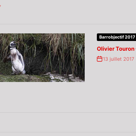
7
Barrobjectif 2017
Olivier Touron
13 juillet 2017
k
ram
ube