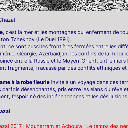
Chazal
e
, c’est la mer et les montagnes qui enferment de to
nton Tchekhov (Le Duel 1891).
t, ce sont aussi les frontières fermées entre les diff
ménie, Géorgie, Azerbaïdjan, les confins de la Turqui
Coincé entre la Russie et le Moyen-Orient, entre mers
t fragmenté, fracassé par des conflits ethniques et t
ame à la robe fleurie
invite à un voyage dans ces terr
parfois désenchantés, pris entre les élans du rêve et
nt, l’espoir né des indépendances et les désillusions 
azal
azal 2017 : Mouharram et Achoura : Le temps des pén