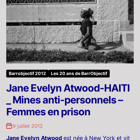
Barrobjectif 2012
Les 20 ans de BarrObjectif
Jane Evelyn Atwood-HAITI
_ Mines anti-personnels –
Femmes en prison
9 juillet 2012
Jane Evelyn
Atwood
est née à New York et vit