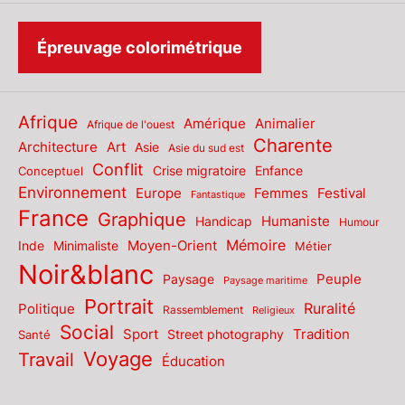
Épreuvage colorimétrique
Afrique
Amérique
Animalier
Afrique de l'ouest
Charente
Architecture
Art
Asie
Asie du sud est
Conflit
Enfance
Conceptuel
Crise migratoire
Environnement
Europe
Femmes
Festival
Fantastique
France
Graphique
Humaniste
Handicap
Humour
Mémoire
Moyen-Orient
Inde
Minimaliste
Métier
Noir&blanc
Paysage
Peuple
Paysage maritime
Portrait
Politique
Ruralité
Rassemblement
Religieux
Social
Sport
Tradition
Santé
Street photography
Voyage
Travail
Éducation