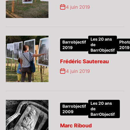
4 juin 2019
Les 20 ans
Barrobjectif
Phot
de
2019
2019
BarrObjectif
Frédéric Sautereau
4 juin 2019
Les 20 ans
Barrobjectif
de
2009
BarrObjectif
Marc Riboud