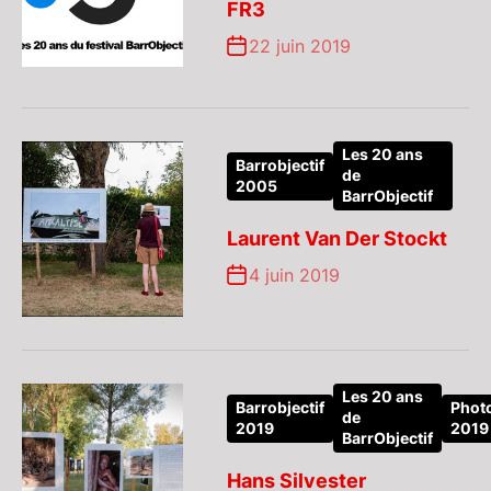
FR3
22 juin 2019
Les 20 ans
Barrobjectif
de
2005
BarrObjectif
Laurent Van Der Stockt
4 juin 2019
Les 20 ans
Barrobjectif
Phot
de
2019
2019
BarrObjectif
Hans Silvester