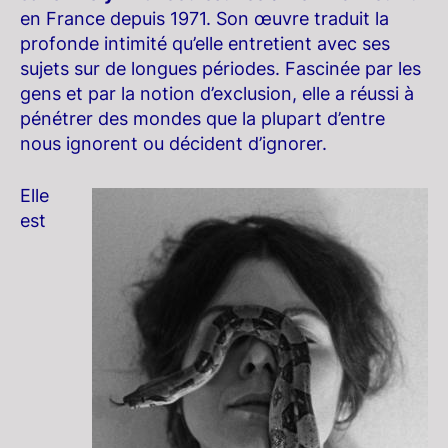
en France depuis 1971. Son œuvre traduit la
profonde intimité qu’elle entretient avec ses
sujets sur de longues périodes. Fascinée par les
gens et par la notion d’exclusion, elle a réussi à
pénétrer des mondes que la plupart d’entre
nous ignorent ou décident d’ignorer.
Elle
est