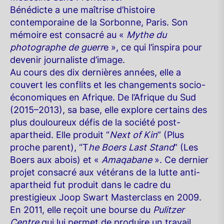
Bénédicte a une maîtrise d’histoire
contemporaine de la Sorbonne, Paris. Son
mémoire est consacré au «
Mythe du
photographe de guerr
e », ce qui l’inspira pour
devenir journaliste d’image.
Au cours des dix dernières années, elle a
couvert les conflits et les changements socio-
économiques en Afrique. De l’Afrique du Sud
(2015–2013), sa base, elle explore certains des
plus douloureux défis de la société post-
apartheid. Elle produit “
Next of Kin
” (Plus
proche parent), “T
he Boers Last Stand
” (Les
Boers aux abois) et «
Amaqabane
». Ce dernier
projet consacré aux vétérans de la lutte anti-
apartheid fut produit dans le cadre du
prestigieux Joop Swart Masterclass en 2009.
En 2011, elle reçoit une bourse du
Pulitzer
Centre
qui lui permet de produire un travail