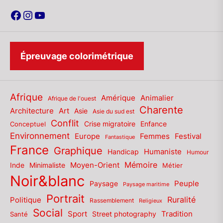
Facebook
Instagram
YouTube
Épreuvage colorimétrique
Afrique
Amérique
Animalier
Afrique de l'ouest
Charente
Architecture
Art
Asie
Asie du sud est
Conflit
Enfance
Conceptuel
Crise migratoire
Environnement
Europe
Femmes
Festival
Fantastique
France
Graphique
Humaniste
Handicap
Humour
Mémoire
Moyen-Orient
Inde
Minimaliste
Métier
Noir&blanc
Paysage
Peuple
Paysage maritime
Portrait
Politique
Ruralité
Rassemblement
Religieux
Social
Sport
Tradition
Santé
Street photography