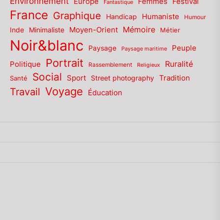
Environnement
Europe
Femmes
Festival
Fantastique
France
Graphique
Humaniste
Handicap
Humour
Mémoire
Moyen-Orient
Inde
Minimaliste
Métier
Noir&blanc
Paysage
Peuple
Paysage maritime
Portrait
Politique
Ruralité
Rassemblement
Religieux
Social
Sport
Tradition
Santé
Street photography
Voyage
Travail
Éducation