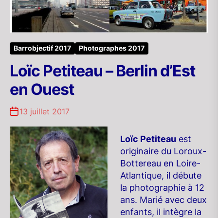
Barrobjectif 2017
Photographes 2017
Loïc Petiteau – Berlin d’Est
en Ouest
13 juillet 2017
Loïc Petiteau
est
originaire du Loroux-
Bottereau en Loire-
Atlantique, il débute
la photographie à 12
ans. Marié avec deux
enfants, il intègre la