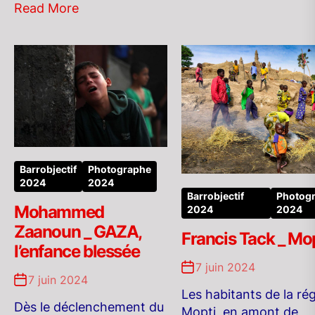
Read More
Barrobjectif
Photographe
2024
2024
Barrobjectif
Photog
Mohammed
2024
2024
Zaanoun _ GAZA,
Francis Tack _ Mop
l’enfance blessée
7 juin 2024
7 juin 2024
Les habitants de la ré
Dès le déclenchement du
Mopti, en amont de