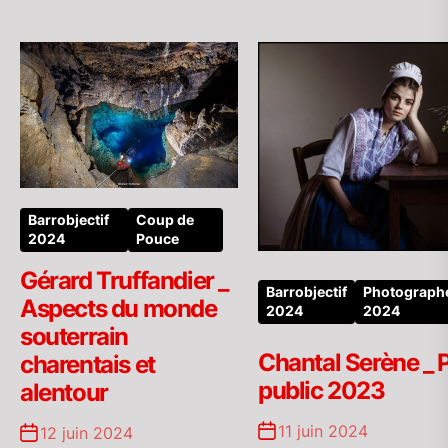
Barrobjectif
Coup de
2024
Pouce
Gérard Truffandier _
Barrobjectif
Photograph
Aspects du monde
2024
2024
souterrain
Chantal Serène _ P
charentais et
public 2023
alentour
11 juin 2024
12 juin 2024