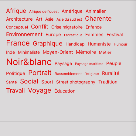
Afrique
Amérique
Animalier
Afrique de l'ouest
Charente
Architecture
Art
Asie
Asie du sud est
Conflit
Enfance
Conceptuel
Crise migratoire
Environnement
Europe
Femmes
Festival
Fantastique
France
Graphique
Humaniste
Handicap
Humour
Mémoire
Moyen-Orient
Inde
Minimaliste
Métier
Noir&blanc
Paysage
Peuple
Paysage maritime
Portrait
Politique
Ruralité
Rassemblement
Religieux
Social
Sport
Tradition
Santé
Street photography
Voyage
Travail
Éducation