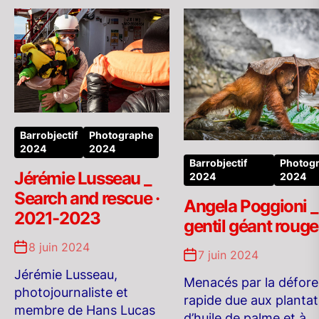
Barrobjectif
Photographe
2024
2024
Barrobjectif
Photog
Jérémie Lusseau _
2024
2024
Search and rescue ·
Angela Poggioni _
2021-2023
gentil géant rouge
8 juin 2024
7 juin 2024
Jérémie Lusseau,
Menacés par la défore
photojournaliste et
rapide due aux plantat
membre de Hans Lucas
d’huile de palme et à