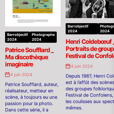
Barrobjectif
Photog
2024
2024
Barrobjectif
Photographe
2024
2024
Henri Coldebœuf 
Portraits de grou
Patrice Soufflard _
Festival de Confo
Ma discothèque
imaginaire
4 juin 2024
4 juin 2024
Depuis 1987, Henri C
est à l’affût des scène
Patrice Soufflard, auteur,
des groupes folkloriqu
réalisateur, metteur en
Festival de Confolens,
scène, à toujours eu une
les coulisses aux spec
passion pour la photo.
mêmes.
Dans cette série, il a