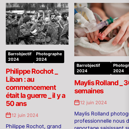
Barrobjectif
Photographe
2024
2024
Barrobjectif
Photog
Philippe Rochot _
2024
2024
Liban : au
Maylis Rolland _ 
commencement
semaines
était la guerre _ il y a
50 ans
12 juin 2024
Maylis Rolland photo
12 juin 2024
professionnelle nous d
Philippe Rochot, grand
reportage saisissant su