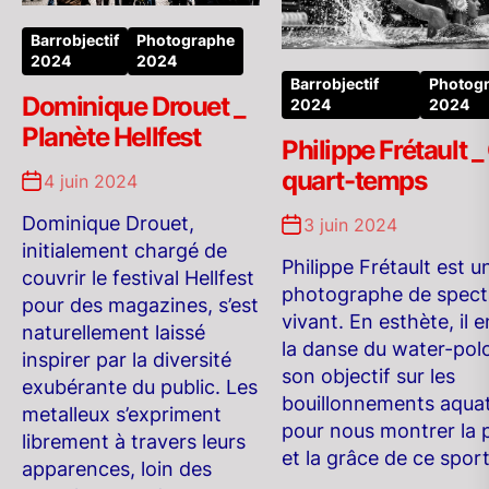
Barrobjectif
Photographe
2024
2024
Barrobjectif
Photog
Dominique Drouet _
2024
2024
Planète Hellfest
Philippe Frétault _
quart-temps
4 juin 2024
Dominique Drouet,
3 juin 2024
initialement chargé de
Philippe Frétault est u
couvrir le festival Hellfest
photographe de spect
pour des magazines, s’est
vivant. En esthète, il 
naturellement laissé
la danse du water-polo
inspirer par la diversité
son objectif sur les
exubérante du public. Les
bouillonnements aqua
metalleux s’expriment
pour nous montrer la 
librement à travers leurs
et la grâce de ce sport
apparences, loin des