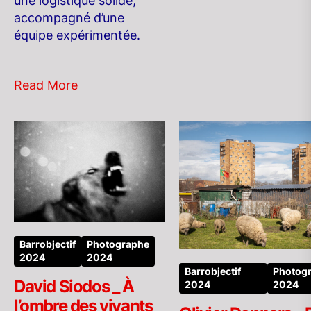
une logistique solide,
accompagné d’une
équipe expérimentée.
Read More
Barrobjectif
Photographe
2024
2024
Barrobjectif
Photog
David Siodos _ À
2024
2024
l’ombre des vivants