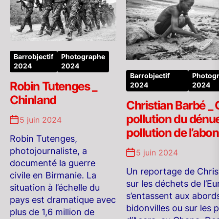
Barrobjectif
Photographe
2024
2024
Barrobjectif
Photog
Robin Tutenges _
2024
2024
Chinland
Christian Barbé _
pollution du dénu
5 juin 2024
pollution de l’ab
Robin Tutenges,
photojournaliste, a
5 juin 2024
documenté la guerre
Un reportage de Chris
civile en Birmanie. La
sur les déchets de l’Eu
situation à l’échelle du
s’entassent aux abord
pays est dramatique avec
bidonvilles ou sur les 
plus de 1,6 million de