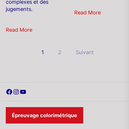
complexes et des
jugements.
Read More
Read More
Pagination
1
2
Suivant
des
publications
Facebook
Instagram
YouTube
Épreuvage colorimétrique