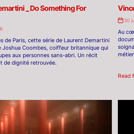
emartini _ Do Something For
Vince
30 j
26
Au cœu
docume
es de Paris, cette série de Laurent Demartini
soigna
Joshua Coombes, coiffeur britannique qui
métier
upes aux personnes sans-abri. Un récit
t de dignité retrouvée.
Read 