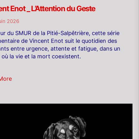
nt Enot _ L’Attention du Geste
uin 2026
r du SMUR de la Pitié-Salpêtrière, cette série
ntaire de Vincent Enot suit le quotidien des
nts entre urgence, attente et fatigue, dans un
 où la vie et la mort coexistent.
More