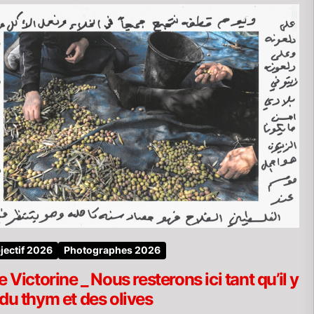
jectif 2026
Photographes 2026
e Victorine _ Nous resterons ici tant qu’il y
du thym et des olives