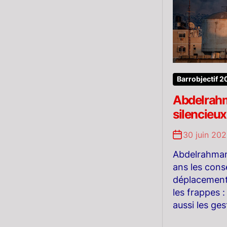
Barrobjectif 
Abdelrahm
silencieu
30 juin 20
Abdelrahman
ans les cons
déplacement.
les frappes :
aussi les ges