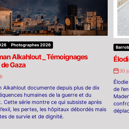
2026
Photographes 2026
Barrob
an Alkahlout _ Témoignages
Élodi
x de Gaza
30 j
26
Élodie
 Alkahlout documente depuis plus de dix
de l’e
équences humaines de la guerre et du
Mademo
 Cette série montre ce qui subsiste après
confro
 l’exil, les pertes, les hôpitaux débordés mais
dépla
tes de survie et de dignité.