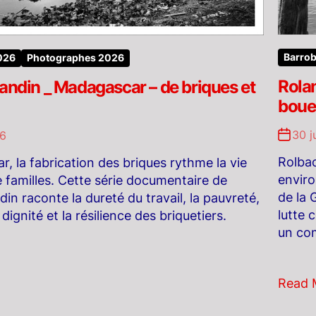
Barrob
2026
Photographes 2026
Rola
andin _ Madagascar – de briques et
boue
30 j
26
Rolbac
, la fabrication des briques rythme la vie
enviro
de familles. Cette série documentaire de
de la 
in raconte la dureté du travail, la pauvreté,
lutte 
 dignité et la résilience des briquetiers.
un com
Read 