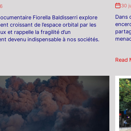
30 j
26
Dans c
documentaire Fiorella Baldisserri explore
encerc
nt croissant de l’espace orbital par les
partag
ux et rappelle la fragilité d’un
menacé
nt devenu indispensable à nos sociétés.
Read 