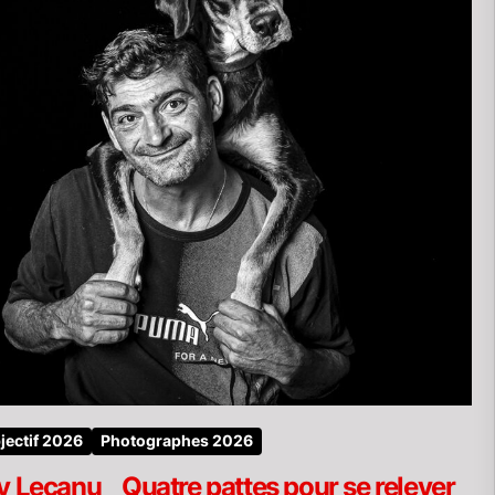
jectif 2026
Photographes 2026
 Lecanu _ Quatre pattes pour se relever