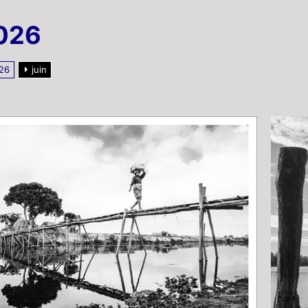
2026
26
juin