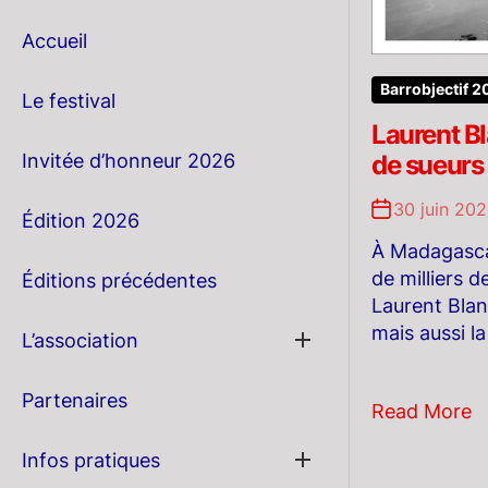
Accueil
Barrobjectif 
Le festival
Laurent Bl
Invitée d’honneur 2026
de sueurs
30 juin 20
Édition 2026
À Madagascar
de milliers 
Éditions précédentes
Laurent Bland
mais aussi la
Show
L’association
sub
menu
Partenaires
Read More
Show
Infos pratiques
sub